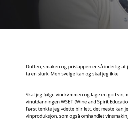
Duften, smaken og prislappen er så inderlig at j
ta en slurk. Men svelge kan og skal jeg ikke.
Skal jeg følge vindrømmen og lage en god vin,
vinutdanningen WSET (Wine and Spirit Education
Først tenkte jeg «dette blir lett, det meste kan j
Hit enter to search or ESC to close
vinproduksjon, som også omhandlet vinsmaking