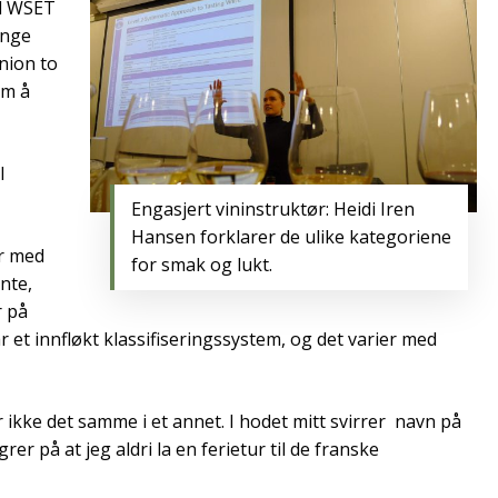
ed WSET
unge
nion to
om å
l
Engasjert vininstruktør: Heidi Iren
Hansen forklarer de ulike kategoriene
r med
for smak og lukt.
ante,
r på
et innfløkt klassifiseringssystem, og det varier med
 ikke det samme i et annet. I hodet mitt svirrer navn på
er på at jeg aldri la en ferietur til de franske