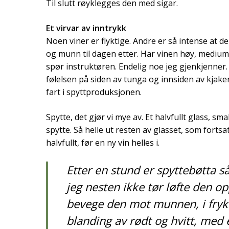
Til slutt røyklegges den med sigar.
Et virvar av inntrykk
Noen viner er flyktige. Andre er så intense at de 
og munn til dagen etter. Har vinen høy, medium e
spør instruktøren. Endelig noe jeg gjenkjenner.
følelsen på siden av tunga og innsiden av kjake
fart i spyttproduksjonen.
Spytte, det gjør vi mye av. Et halvfullt glass, sm
spytte. Så helle ut resten av glasset, som fortsa
halvfullt, før en ny vin helles i.
Etter en stund er spyttebøtta så
jeg nesten ikke tør løfte den o
bevege den mot munnen, i frykt
blanding av rødt og hvitt, med 