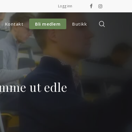
Logg inn
facebook
instagram
search
Kontakt
Bli medlem
Butikk
ømme ut edle