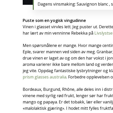
Dagens vinsmaking: Sauvignon blanc , s
Puste som en yogisk vingudinne
Vinen i glasset virvles lett. Jeg puster ut. Der
har lært av min venninne Rebekka på
Livslysts
Men spørsmålene er mange. Hvor mange centimet
Eple, svarer mannen ved siden av meg. Granbar,
drue vinen er laget av og om den har vokst i jo
aroma varierer ikke bare mellom land og verden
jeg vite. Oppdag fantastiske lysbrytninger og
prism glasses australia
. Forbedre opplevelsen o
Bordeaux, Burgund, Rhône, alle deles inn i distr
vinene med syrlig rød frukt, lenger sør har fruk
mango og papaya. Er det tobakk, lær eller vanilje
«malolaktisk gjæring». I hodet mitt fylles frukt