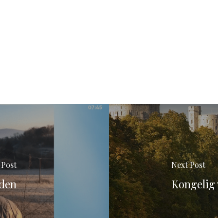
 Post
Next Post
rden
Kongelig 