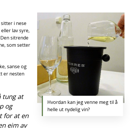
sitter i nese
ller lav syre,
 Den sitrende
ne, som setter
ake, sanse og
tt er nesten
 tung at
Hvordan kan jeg venne meg til å
pp og
helle ut nydelig vin?
 for at en
en eim av