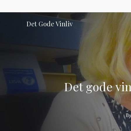
Skip
to
main
Det Gode Vinliv
content
Det gode vi
B