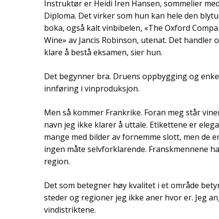
Instruktør er Heidi Iren Hansen, sommelier m
Diploma. Det virker som hun kan hele den blyt
boka, også kalt vinbibelen, «The Oxford Compa
Wine» av Jancis Robinson, utenat. Det handler 
klare å bestå eksamen, sier hun.
Det begynner bra. Druens oppbygging og enke
innføring i vinproduksjon.
Men så kommer Frankrike. Foran meg står vine
navn jeg ikke klarer å uttale. Etikettene er eleg
mange med bilder av fornemme slott, men de e
ingen måte selvforklarende. Franskmennene har 
region.
Det som betegner høy kvalitet i et område betyr
steder og regioner jeg ikke aner hvor er. Jeg angr
vindistriktene.