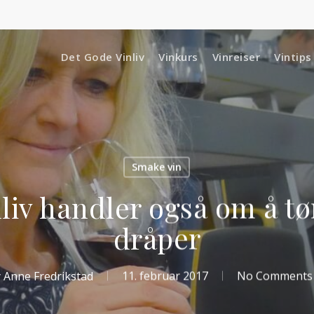
Det Gode Vinliv
Vinkurs
Vinreiser
Vintips
Smake vin
nliv handler også om å t
dråper
y
Anne Fredrikstad
11. februar 2017
No Comments