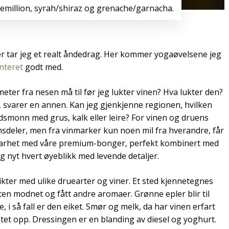
emillion, syrah/shiraz og grenache/garnacha.
etter tar jeg et realt åndedrag. Her kommer yogaøvelsene jeg
enteret
godt med.
er fra nesen må til før jeg lukter vinen? Hva lukter den?
 svarer en annen. Kan jeg gjenkjenne regionen, hvilken
rdsmonn med grus, kalk eller leire? For vinen og druens
sdeler, men fra vinmarker kun noen mil fra hverandre, får
 klarhet med våre premium-bonger, perfekt kombinert med
g nyt hvert øyeblikk med levende detaljer.
ikter med ulike druearter og viner. Et sted kjennetegnes
ten modnet og fått andre aromaer. Grønne epler blir til
, i så fall er den eiket. Smør og melk, da har vinen erfart
fatet opp. Dressingen er en blanding av diesel og yoghurt.