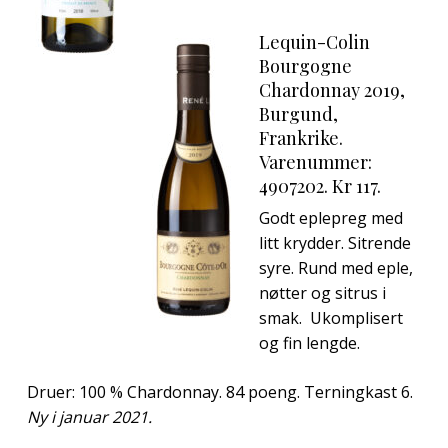
Lequin-Colin
Bourgogne
Chardonnay 2019,
Burgund,
Frankrike.
Varenummer:
4907202. Kr 117.
Godt eplepreg med
litt krydder. Sitrende
syre. Rund med eple,
nøtter og sitrus i
smak. Ukomplisert
og fin lengde.
Druer: 100 % Chardonnay. 84 poeng. Terningkast 6.
Ny i januar 2021.