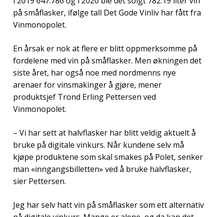
i 2019 647.786 og i 2020 ble det solgt 782.19 liter vin
på småflasker, ifølge tall Det Gode Vinliv har fått fra
Vinmonopolet.
En årsak er nok at flere er blitt oppmerksomme på
fordelene med vin på småflasker. Men økningen det
siste året, har også noe med nordmenns nye
arenaer for vinsmakinger å gjøre, mener
produktsjef Trond Erling Pettersen ved
Vinmonopolet.
– Vi har sett at halvflasker har blitt veldig aktuelt å
bruke på digitale vinkurs. Når kundene selv må
kjøpe produktene som skal smakes på Polet, senker
man «inngangsbilletten» ved å bruke halvflasker,
sier Pettersen.
Jeg har selv hatt vin på småflasker som ett alternativ