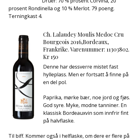
Druer: 70 % prosent Corvina, 20
prosent Rondinella og 10 % Merlot. 79 poeng.
Terningkast 4.
Ch. Lalaudey Moulis Medoc Cru
Bourgeois 2016,Bordeaux,
Frankrike. Varenummer: 11303802.
Kr 150
Denne har dessverre mistet fast
hylleplass. Men er fortsatt å finne på
en del pol.
Paprika, mørke bær, noe jord og fjøs.
God syre. Myke, modne tanniner. En
klassisk Bordeauxvin som innfrir fint
på halvflaske.
Til biff. Kommer også i helflaske, om dere er flere på