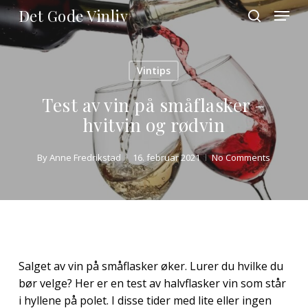
Skip
Menu
Det Gode Vinliv
to
search
main
Close
content
Menu
Vintips
Test av vin på småflasker –
hvitvin og rødvin
By
Anne Fredrikstad
16. februar 2021
No Comments
Salget av vin på småflasker øker. Lurer du hvilke du
bør velge? Her er en test av halvflasker vin som står
i hyllene på polet.
I disse tider med lite eller ingen