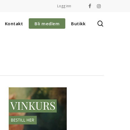
Logg inn
facebook
instagram
search
Kontakt
Bli medlem
Butikk