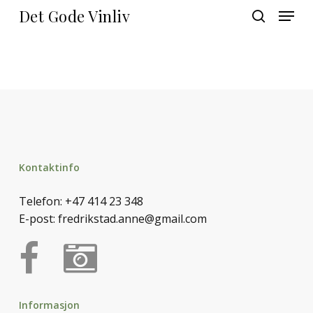
Skip
Menu
Det Gode Vinliv
to
search
main
Close
content
Menu
Kontaktinfo
Telefon:
+47 414 23 348
E-post:
fredrikstad.anne@gmail.com
Informasjon