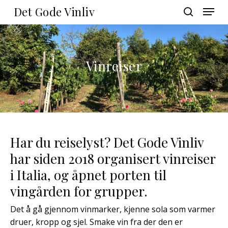
Skip
Menu
Det Gode Vinliv
to
search
main
Close
content
Menu
Vinreiser
Har du reiselyst? Det Gode Vinliv
har siden 2018 organisert vinreiser
i Italia, og åpnet porten til
vingården for grupper.
Det å gå gjennom vinmarker, kjenne sola som varmer
druer, kropp og sjel. Smake vin fra der den er