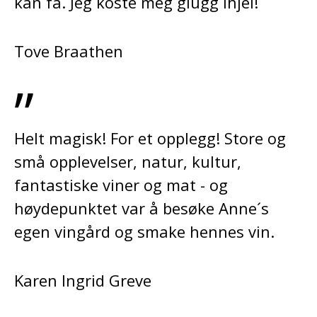
kan få. Jeg koste meg glugg ihjel!
Tove Braathen
”
Helt magisk! For et opplegg! Store og
små opplevelser, natur, kultur,
fantastiske viner og mat - og
høydepunktet var å besøke Anne´s
egen vingård og smake hennes vin.
Karen Ingrid Greve