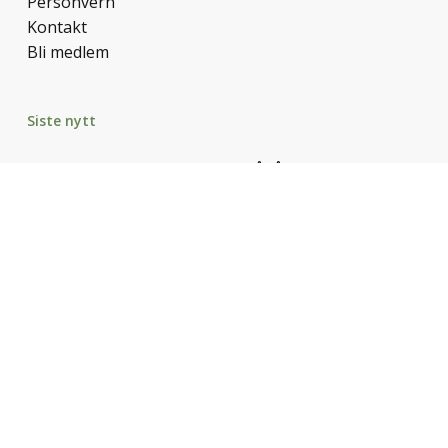
Personvern
Kontakt
Bli medlem
Siste nytt
Nye viner i juli – disse er verdt å få med seg
Vulkanske viner fra Etna – i særklasse
Nye viner i maislippet
–Lagringsvin trenger ikke være dyr. Clotilde
Davenne
Vin til påske og vårfornemmelse
© 2026 Det Gode Vinliv.