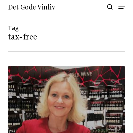
Skip
Menu
Det Gode Vinliv
to
search
main
Close
content
Menu
Tag
tax-free
God
vin
fra
taxfree
–
vintips