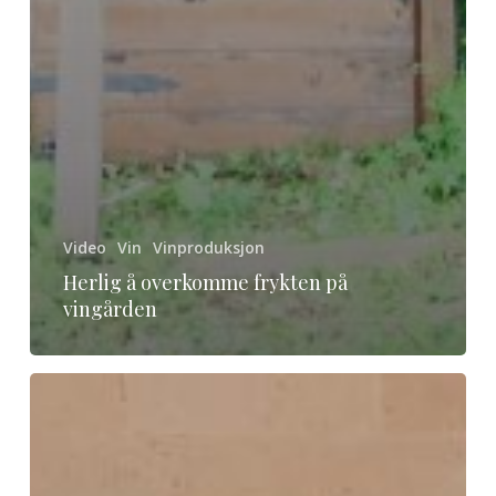
Video
Vin
Vinproduksjon
Herlig å overkomme frykten på
vingården
Unike
mat-
og
vinfestivaler
i