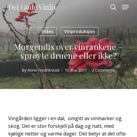
Skip
Menu
Det Gode Vinliv
to
search
main
Close
content
Menu
Video
Vinproduksjon
Morgendis over vinrankene –
sprøyte druene eller ikke?
By
Anne Fredrikstad
10. mai 2017
2 Comments
Vingården ligger i en dal, omgitt av vinmarker og
skog. Det er stor forskjell på dag og natt, med
kjølige netter og varme dager. Det betyr at det ofte