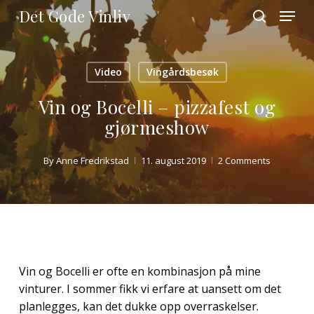
Skip
Menu
Det Gode Vinliv
to
search
main
Close
content
Menu
Video
Vingårdsbesøk
Vin og Bocelli – pizzafest og
gjørmeshow
By
Anne Fredrikstad
11. august 2019
2 Comments
Vin og Bocelli er ofte en kombinasjon på mine
vinturer. I sommer fikk vi erfare at uansett om det
planlegges, kan det dukke opp overraskelser.