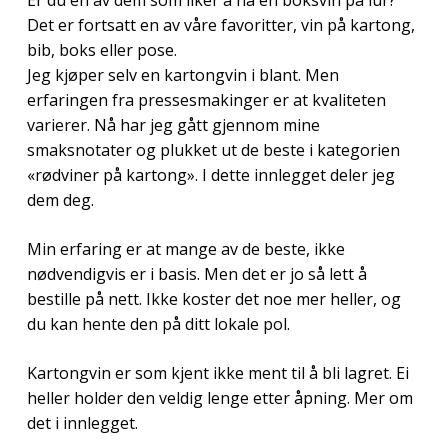
Er du en av dem som liker å ha en boksvin på lur?
Det er fortsatt en av våre favoritter, vin på kartong,
bib, boks eller pose.
Jeg kjøper selv en kartongvin i blant. Men
erfaringen fra pressesmakinger er at kvaliteten
varierer. Nå har jeg gått gjennom mine
smaksnotater og plukket ut de beste i kategorien
«rødviner på kartong». I dette innlegget deler jeg
dem deg.
Min erfaring er at mange av de beste, ikke
nødvendigvis er i basis. Men det er jo så lett å
bestille på nett. Ikke koster det noe mer heller, og
du kan hente den på ditt lokale pol.
Kartongvin er som kjent ikke ment til å bli lagret. Ei
heller holder den veldig lenge etter åpning. Mer om
det i innlegget.