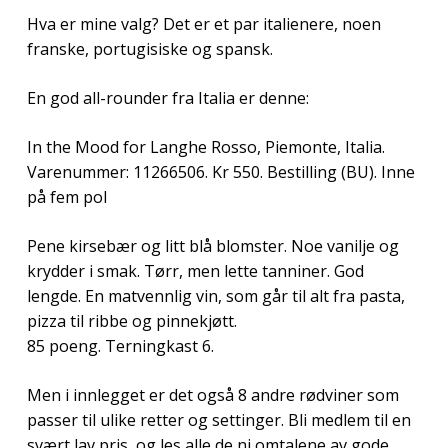
Hva er mine valg? Det er et par italienere, noen
franske, portugisiske og spansk.
En god all-rounder fra Italia er denne:
In the Mood for Langhe Rosso, Piemonte, Italia.
Varenummer: 11266506. Kr 550. Bestilling (BU). Inne
på fem pol
Pene kirsebær og litt blå blomster. Noe vanilje og
krydder i smak. Tørr, men lette tanniner. God
lengde. En matvennlig vin, som går til alt fra pasta,
pizza til ribbe og pinnekjøtt.
85 poeng. Terningkast 6.
Men i innlegget er det også 8 andre rødviner som
passer til ulike retter og settinger. Bli medlem til en
svært lav pris, og les alle de ni omtalene av gode