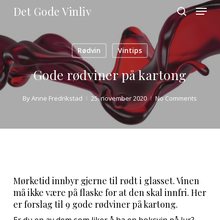
Skip
Menu
Det Gode Vinliv
to
search
main
Close
content
Menu
Rødvin
Vintips
Gode rødviner på kartong
By
Anne Fredrikstad
25. november 2020
No Comments
Mørketid innbyr gjerne til rødt i glasset. Vinen
må ikke være på flaske for at den skal innfri. Her
er forslag til 9 gode rødviner på kartong.