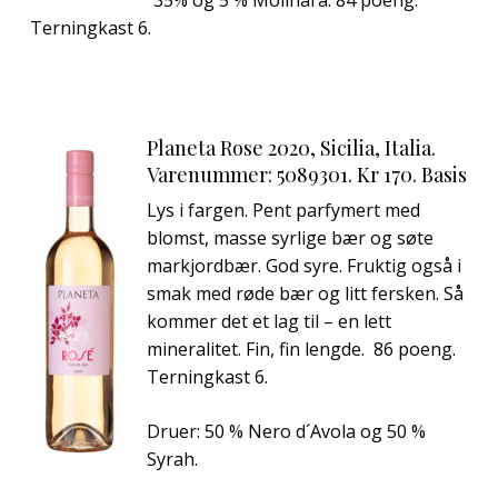
35% og 5 % Molinara. 84 poeng.
Terningkast 6.
Planeta Rose 2020, Sicilia, Italia.
Varenummer: 5089301. Kr 170. Basis
Lys i fargen. Pent parfymert med
blomst, masse syrlige bær og søte
markjordbær. God syre. Fruktig også i
smak med røde bær og litt fersken. Så
kommer det et lag til – en lett
mineralitet. Fin, fin lengde. 86 poeng.
Terningkast 6.
Druer: 50 % Nero d´Avola og 50 %
Syrah.