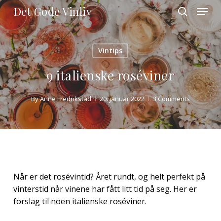
Skip
Menu
Det Gode Vinliv
to
search
main
Close
content
Menu
Vintips
9 italienske roséviner
By
Anne Fredrikstad
20. januar 2022
3 Comments
Når er det rosévintid? Året rundt, og helt perfekt på
vinterstid når vinene har fått litt tid på seg. Her er
forslag til noen italienske roséviner.