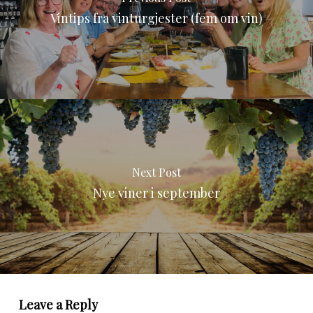
Vintips fra vinturgjester (fem om vin)
Next Post
Nye viner i september
Leave a Reply