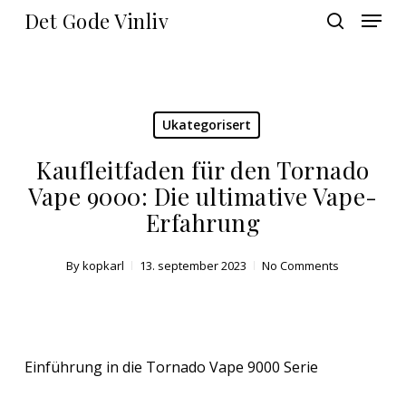
Skip
Menu
Det Gode Vinliv
to
search
main
Close
content
Menu
Ukategorisert
Kaufleitfaden für den Tornado
Vape 9000: Die ultimative Vape-
Erfahrung
By
kopkarl
13. september 2023
No Comments
Einführung in die Tornado Vape 9000 Serie