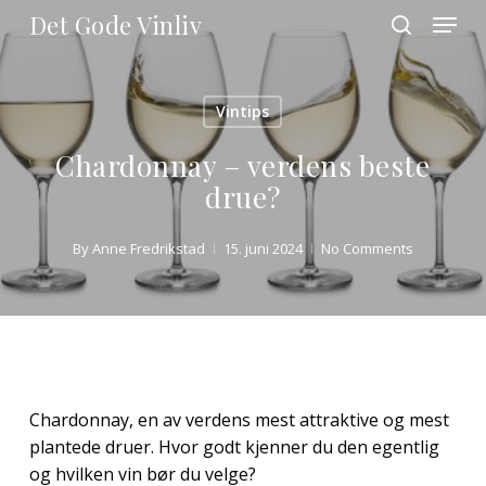
Skip
Menu
Det Gode Vinliv
to
search
main
Close
content
Menu
Vintips
Chardonnay – verdens beste
drue?
By
Anne Fredrikstad
15. juni 2024
No Comments
Chardonnay, en av verdens mest attraktive og mest
plantede druer. Hvor godt kjenner du den egentlig
og hvilken vin bør du velge?