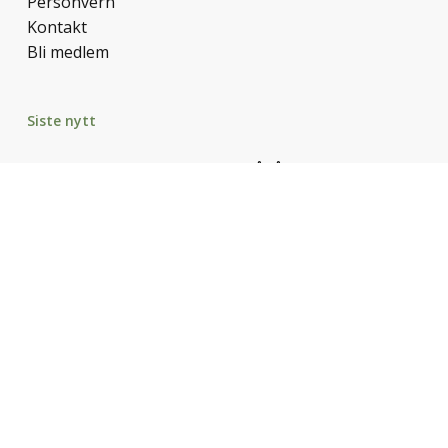
Personvern
Kontakt
Bli medlem
Siste nytt
Nye viner i juli – disse er verdt å få med seg
Vulkanske viner fra Etna – i særklasse
Nye viner i maislippet
–Lagringsvin trenger ikke være dyr. Clotilde
Davenne
Vin til påske og vårfornemmelse
© 2026 Det Gode Vinliv.