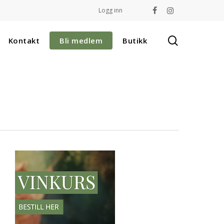
Logg inn
facebook
instagram
search
Kontakt
Bli medlem
Butikk