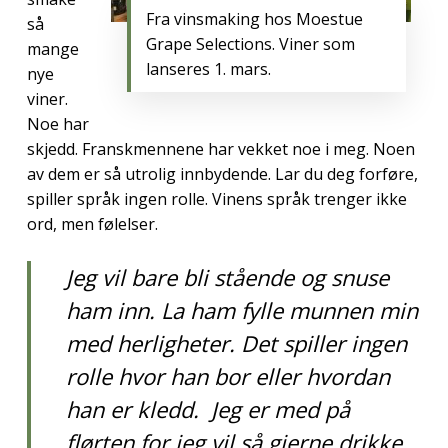
Fra vinsmaking hos Moestue
så
Grape Selections. Viner som
mange
lanseres 1. mars.
nye
viner.
Noe har
skjedd. Franskmennene har vekket noe i meg. Noen
av dem er så utrolig innbydende. Lar du deg forføre,
spiller språk ingen rolle. Vinens språk trenger ikke
ord, men følelser.
Jeg vil bare bli stående og snuse
ham inn. La ham fylle munnen min
med herligheter. Det spiller ingen
rolle hvor han bor eller hvordan
han er kledd. Jeg er med på
flørten for jeg vil så gjerne drikke