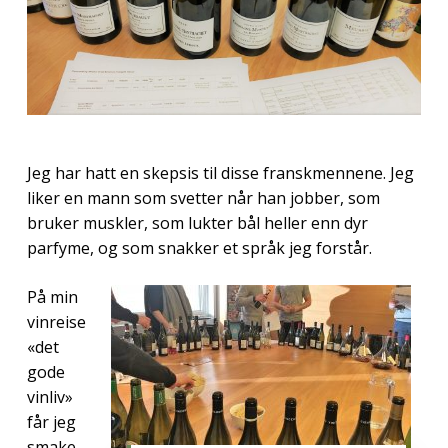
Jeg har hatt en skepsis til disse franskmennene. Jeg
liker en mann som svetter når han jobber, som
bruker muskler, som lukter bål heller enn dyr
parfyme, og som snakker et språk jeg forstår.
På min
vinreise
«det
gode
vinliv»
får jeg
smake