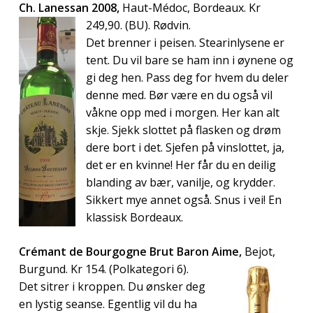
Ch. Lanessan 2008,
Haut-Médoc, Bordeaux. Kr
249,90. (BU). Rødvin.
Det brenner i peisen. Stearinlysene er
tent. Du vil bare se ham inn i øynene og
gi deg hen. Pass deg for hvem du deler
denne med. Bør være en du også vil
våkne opp med i morgen. Her kan alt
skje. Sjekk slottet på flasken og drøm
dere bort i det. Sjefen på vinslottet, ja,
det er en kvinne! Her får du en deilig
blanding av bær, vanilje, og krydder.
Sikkert mye annet også. Snus i vei! En
klassisk Bordeaux.
Crémant de Bourgogne Brut Baron Aime,
Bejot,
Burgund. Kr 154. (Polkategori 6).
Det sitrer i kroppen. Du ønsker deg
en lystig seanse. Egentlig vil du ha