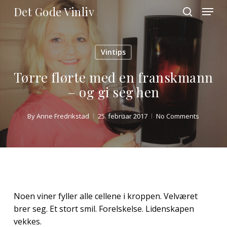
Skip
Menu
Det Gode Vinliv
to
search
main
Close
content
Menu
Vintips
Tørre flørte med en franskmann
– og gi seg hen
By
Anne Fredrikstad
25. februar 2017
No Comments
Noen viner fyller alle cellene i kroppen. Velværet
brer seg. Et stort smil. Forelskelse. Lidenskapen
vekkes.