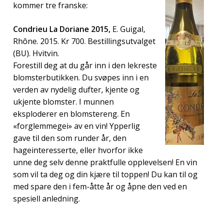
kommer tre franske:
Condrieu La Doriane 2015,
E. Guigal,
Rhône. 2015. Kr 700. Bestillingsutvalget
(BU). Hvitvin.
Forestill deg at du går inn i den lekreste
blomsterbutikken. Du svøpes inn i en
verden av nydelig dufter, kjente og
ukjente blomster. I munnen
eksploderer en blomstereng. En
«forglemmegei» av en vin! Ypperlig
gave til den som runder år, den
hageinteresserte, eller hvorfor ikke
unne deg selv denne praktfulle opplevelsen! En vin
som vil ta deg og din kjære til toppen! Du kan til og
med spare den i fem-åtte år og åpne den ved en
spesiell anledning.