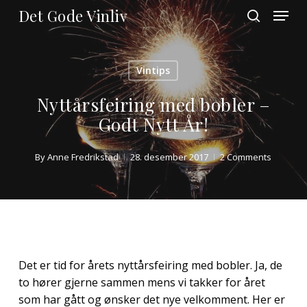
Skip
Menu
Det Gode Vinliv
to
search
main
Close
content
Menu
Vintips
Nyttårsfeiring med bobler –
Godt Nytt År!
By
Anne Fredrikstad
28. desember 2017
2 Comments
Det er tid for årets nyttårsfeiring med bobler. Ja, de
to hører gjerne sammen mens vi takker for året
som har gått og ønsker det nye velkomment. Her er