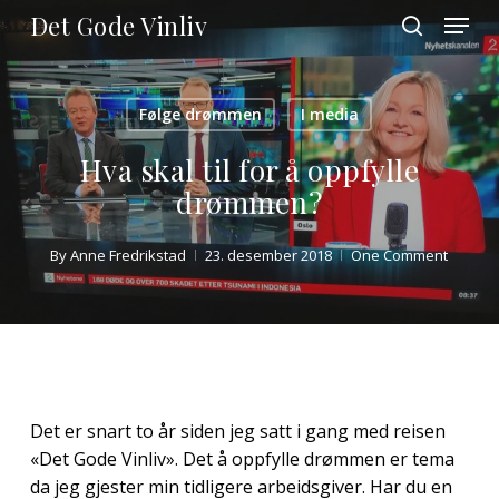
Skip
Menu
Det Gode Vinliv
to
search
main
Close
content
Menu
Følge drømmen
I media
Hva skal til for å oppfylle
drømmen?
By
Anne Fredrikstad
23. desember 2018
One Comment
Det er snart to år siden jeg satt i gang med reisen
«Det Gode Vinliv». Det å oppfylle drømmen er tema
da jeg gjester min tidligere arbeidsgiver. Har du en