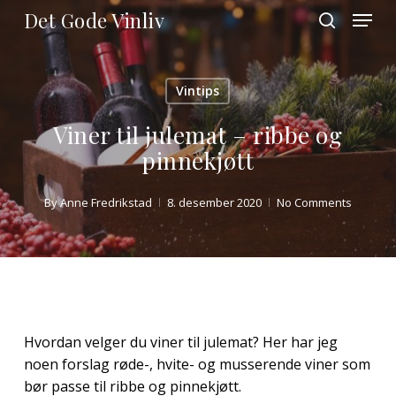
Skip
Menu
Det Gode Vinliv
to
search
main
Close
content
Menu
Vintips
Viner til julemat – ribbe og
pinnekjøtt
By
Anne Fredrikstad
8. desember 2020
No Comments
Hvordan velger du viner til julemat? Her har jeg
noen forslag røde-, hvite- og musserende viner som
bør passe til ribbe og pinnekjøtt.