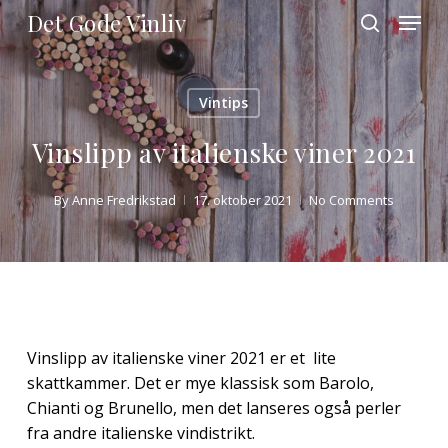
Skip
Menu
Det Gode Vinliv
to
search
main
Close
content
Menu
Vintips
Vinslipp av italienske viner 2021
By
Anne Fredrikstad
17. oktober 2021
No Comments
Vinslipp av italienske viner 2021 er et lite
skattkammer. Det er mye klassisk som Barolo,
Chianti og Brunello, men det lanseres også perler
fra andre italienske vindistrikt.