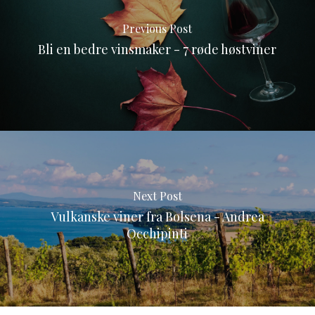
Previous Post
Bli en bedre vinsmaker - 7 røde høstviner
Next Post
Vulkanske viner fra Bolsena - Andrea
Occhipinti