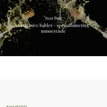
Next Post
Eksklusive bobler - spesiallansering
musserende
Kontaktinfo