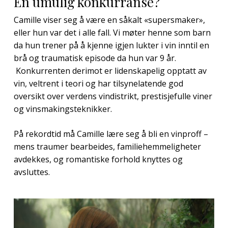
En umulig konkurranse?
Camille viser seg å være en såkalt «supersmaker»,
eller hun var det i alle fall. Vi møter henne som barn
da hun trener på å kjenne igjen lukter i vin inntil en
brå og traumatisk episode da hun var 9 år.
Konkurrenten derimot er lidenskapelig opptatt av
vin, veltrent i teori og har tilsynelatende god
oversikt over verdens vindistrikt, prestisjefulle viner
og vinsmakingsteknikker.
På rekordtid må Camille lære seg å bli en vinproff –
mens traumer bearbeides, familiehemmeligheter
avdekkes, og romantiske forhold knyttes og
avsluttes.