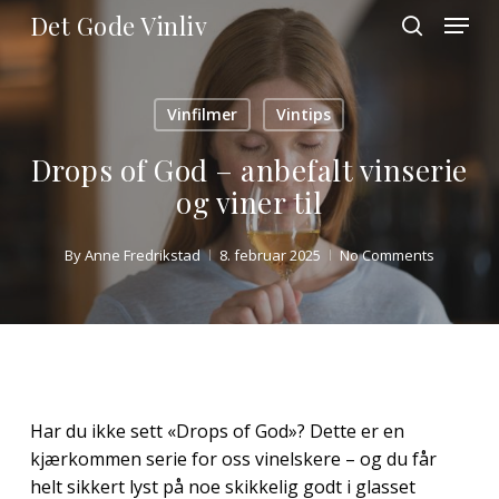
Skip
Menu
Det Gode Vinliv
to
search
main
Close
content
Menu
Vinfilmer
Vintips
Drops of God – anbefalt vinserie
og viner til
By
Anne Fredrikstad
8. februar 2025
No Comments
Har du ikke sett «Drops of God»? Dette er en
kjærkommen serie for oss vinelskere – og du får
helt sikkert lyst på noe skikkelig godt i glasset