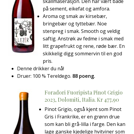
skallmaserasjon. Den har vært både
på sement, eikefat og amfora.
Aroma og smak av kirsebær,
bringebær og tyttebær. Noe
stenpreg i smak. Smooth og veldig
saftig. Anstrøk av fedme i smak med
litt grapefrukt og rene, røde bær. En
skikkelig digg sommervin til en god
pris.
Denne drikker du nå!
Druer: 100 % Tereldego.
88 poeng.
Foradori Fuoripista Pinot Grigio
2023, Dolomiti, Italia. Kr 477,90
Pinot Grigio, også kjent som Pinot
Gris i Frankrike, er en grønn drue
som kan bli grå-lilla i farge. Den kan
lage ganske kjedelige hvitviner som