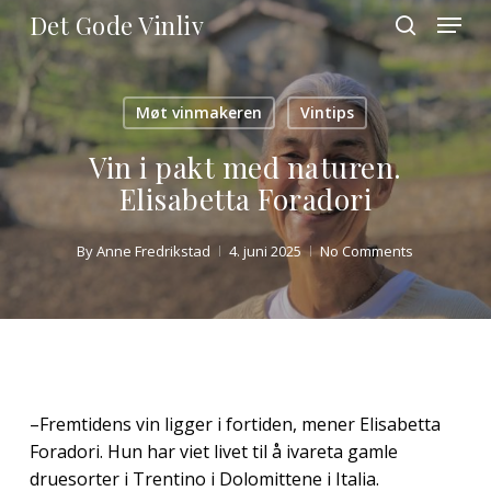
Skip
Menu
Det Gode Vinliv
to
search
main
Close
content
Menu
Møt vinmakeren
Vintips
Vin i pakt med naturen.
Elisabetta Foradori
By
Anne Fredrikstad
4. juni 2025
No Comments
–Fremtidens vin ligger i fortiden, mener Elisabetta
Foradori. Hun har viet livet til å ivareta gamle
druesorter i Trentino i Dolomittene i Italia.