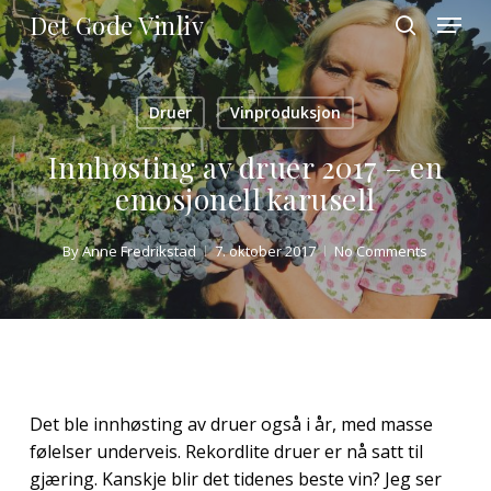
Skip
Menu
Det Gode Vinliv
to
search
main
Close
content
Menu
Druer
Vinproduksjon
Innhøsting av druer 2017 – en
emosjonell karusell
By
Anne Fredrikstad
7. oktober 2017
No Comments
Det ble innhøsting av druer også i år, med masse
følelser underveis. Rekordlite druer er nå satt til
gjæring. Kanskje blir det tidenes beste vin?
Jeg ser