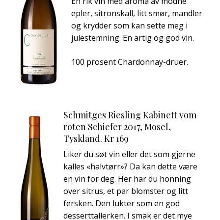
En rik vin med aroma av modne
epler, sitronskall, litt smør, mandler
og krydder som kan sette meg i
julestemning. En artig og god vin.
100 prosent Chardonnay-druer.
Schmitges Riesling Kabinett vom
roten Schiefer 2017, Mosel,
Tyskland. Kr 169
Liker du søt vin eller det som gjerne
kalles «halvtørr»? Da kan dette være
en vin for deg. Her har du honning
over sitrus, et par blomster og litt
fersken. Den lukter som en god
desserttallerken. I smak er det mye