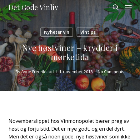
Skip
Menu
Det Gode Vinliv
to
search
main
Close
content
Menu
Nyheter vin
Vintips
Nye høstviner – krydder i
mørketida
By
Anne Fredrikstad
1. november 2018
No Comments
Novemberslippet hos Vinmonopolet bærer preg av
høst og førjulstid. Det er mye godt, og en del dyrt.
Men det er også noen gode, nye høstviner som ikke