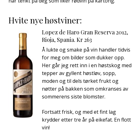
har tenkt på deg som liker rødvin på kartong.
Hvite nye høstviner:
Lopez de Haro Gran Reserva 2012,
Rioja, Spania. Kr 263
Å lukte og smake på vin handler tidvis
for meg om bilder som dukker opp.
Her går jeg rett inn i en høstskog med
tepper av gyllent høstløv, sopp,
moden og til dels tørket frukt og
nøtter på bakken som omkranses av
sommerens siste blomster.
Fortsatt frisk, og med et fint lag
krydder etter tre år på eikefat. En flott
vin!