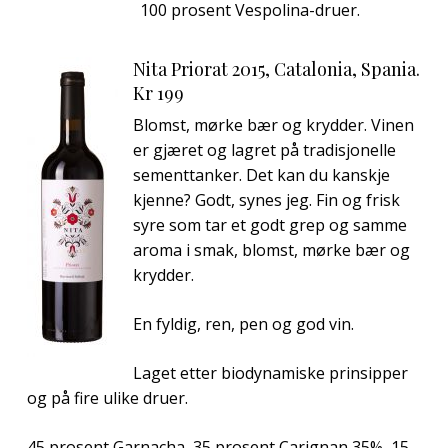
100 prosent Vespolina-druer.
Nita Priorat 2015, Catalonia, Spania.
Kr 199
Blomst, mørke bær og krydder. Vinen
er gjæret og lagret på tradisjonelle
sementtanker. Det kan du kanskje
kjenne? Godt, synes jeg. Fin og frisk
syre som tar et godt grep og samme
aroma i smak, blomst, mørke bær og
krydder.
En fyldig, ren, pen og god vin.
Laget etter biodynamiske prinsipper
og på fire ulike druer.
45 prosent Garnacha, 35 prosent Carignan 35%, 15