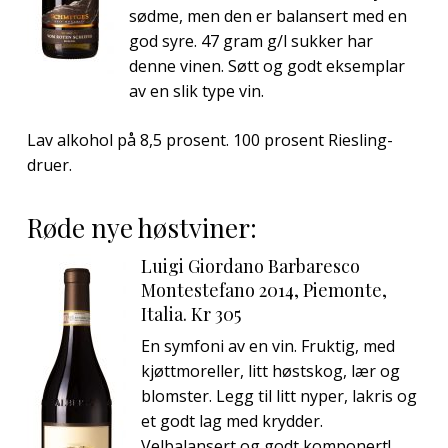
sødme, men den er balansert med en
god syre. 47 gram g/l sukker har
denne vinen. Søtt og godt eksemplar
av en slik type vin.
Lav alkohol på 8,5 prosent. 100 prosent Riesling-
druer.
Røde nye høstviner:
Luigi Giordano Barbaresco
Montestefano 2014, Piemonte,
Italia. Kr 305
En symfoni av en vin. Fruktig, med
kjøttmoreller, litt høstskog, lær og
blomster. Legg til litt nyper, lakris og
et godt lag med krydder.
Velbalansert og godt komponert!