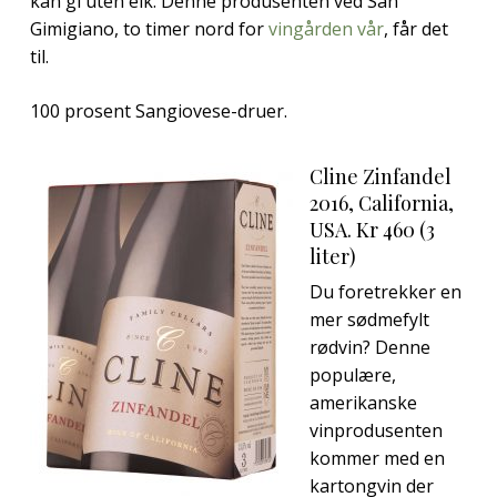
kan gi uten eik. Denne produsenten ved San
Gimigiano, to timer nord for
vingården vår
, får det
til.
100 prosent Sangiovese-druer.
Cline Zinfandel
2016, California,
USA. Kr 460 (3
liter)
Du foretrekker en
mer sødmefylt
rødvin? Denne
populære,
amerikanske
vinprodusenten
kommer med en
kartongvin der