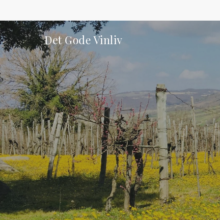
Skip
to
main
Det Gode Vinliv
content