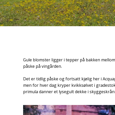
Gule blomster ligger i tepper på bakken mellom
påske på vingården.
Det er tidlig påske og fortsatt kjølig her i Acqua
men for hver dag kryper kvikksølvet i gradesto
primula danner et lysegult dekke i skyggeskrån
Hit enter to search or ESC to close