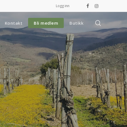
Logg inn
facebook
instagram
search
Kontakt
Bli medlem
Butikk