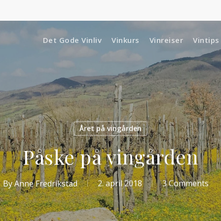
Det Gode Vinliv
Vinkurs
Vinreiser
Vintips
Året på vingården
Påske på vingården
By
Anne Fredrikstad
2. april 2018
3 Comments