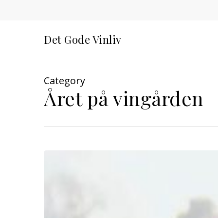
Skip
to
main
Det Gode Vinliv
content
Category
Året på vingården
Vakker
tid
for
arbeid
med
vin