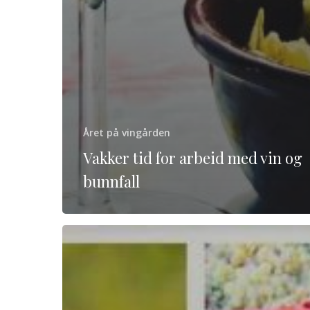
Året på vingården
Vakker tid for arbeid med vin og
bunnfall
Vinhøsten
2019
–
de
vakreste