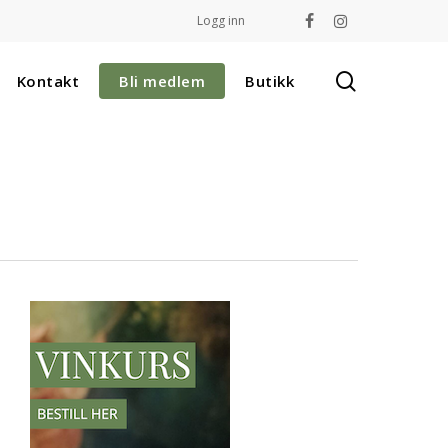
Logg inn
facebook
instagram
search
Kontakt
Bli medlem
Butikk